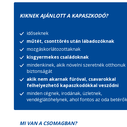
KIKNEK AJÁNLOTT A KAPASZKODÓ?
időseknek
műtét, csonttörés után lábadozóknak
mozgáskorlátozottaknak
kisgyermekes családoknak
mindenkinek, akik növelni szeretnék otthonuk
biztonságát
akik nem akarnak fúróval, csavarokkal
felhelyezhető kapaszkodókkal vesződni
minden cégnek, irodának, üzletnek,
vendéglátóhelynek, ahol fontos az oda betérő
MI VAN A CSOMAGBAN?