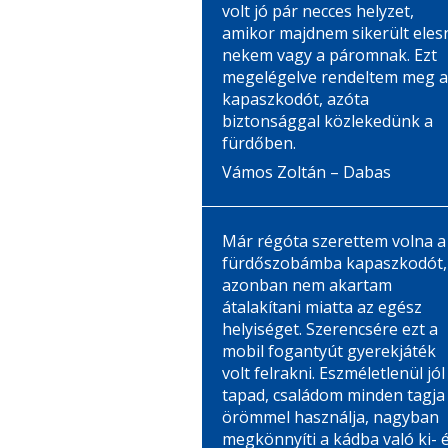
volt jó pár necces helyzet,
amikor majdnem sikerült eles
nekem vagy a páromnak. Ezt
megelégelve rendeltem meg a
kapaszkodót, azóta
biztonsággal közlekedünk a
fürdőben.
Vámos Zoltán – Dabas
Már régóta szerettem volna a
fürdőszobámba kapaszkodót,
azonban nem akartam
átalakítani miatta az egész
helyiséget. Szerencsére ezt a
mobil fogantyút gyerekjáték
volt felrakni. Eszméletlenül jól
tapad, családom minden tagja
örömmel használja, nagyban
megkönnyíti a kádba való ki- 