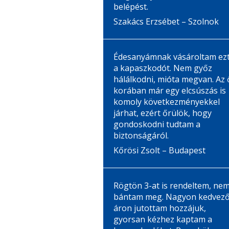
belépést.
Szakács Erzsébet – Szolnok
Édesanyámnak vásároltam ez
a kapaszkodót. Nem győz
hálálkodni, mióta megvan. Az 
korában már egy elcsúszás is
komoly következményekkel
járhat, ezért őrülök, hogy
gondoskodni tudtam a
biztonságáról.
Kőrösi Zsolt – Budapest
Rögtön 3-at is rendeltem, ne
bántam meg. Nagyon kedvez
áron jutottam hozzájuk,
gyorsan kézhez kaptam a