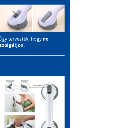
gy tervezték, hogy
ne
szolgáljon.