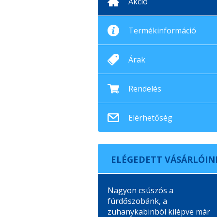
Akció
Termékinformáció
Árak
Rendelés
Elérhetőség
ELÉGEDETT VÁSÁRLÓIN
Nagyon csúszós a
fürdőszobánk, a
zuhanykabinból kilépve már