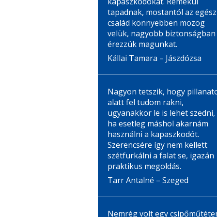
kapaszkodókat. Remekül
tapadnak, mostantól az egész
család könnyebben mozog
velük, nagyobb biztonságban
érezzük magunkat.
Kállai Tamara – Jászdózsa
Nagyon tetszik, hogy pillanat
alatt fel tudom rakni,
ugyanakkor le is lehet szedni,
ha esetleg máshol akarnám
használni a kapaszkodót.
Szerencsére így nem kellett
szétfurkálni a falat se, igazán
praktikus megoldás.
Tarr Antalné – Szeged
Nemrég volt egy csípőműtéte