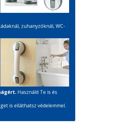
ádaknál, zuhanyzóknál, WC-
ságért.
Használd Te is és
get is elláthatsz védelemmel.