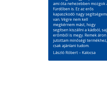
ami óta nehezebben mozgok 
fürdőben is. Ez az erős
kapaszkodó nagy segítségem
van. Végre nem kell
megkérnem mást, hogy
segítsen kiszállni a kádból, saj
erőmből is megy. Remek áron
jutottam minőségi termékhez
csak ajánlani tudom.
László Róbert – Kalocsa