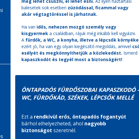
meg lehet csúszni, el lehet esni.
Az ilyen háztartási
balesetek sok esetben
zúzódással, ficammal vagy
ni
akár végtagtöréssel is járhatnak.
Ha van
idős, nehezen mozgó személy vagy
kisgyermek
a családban, rájuk még inkább kell vigyázni.
A
fürdők, a WC, a konyha, illetve a lépcsők környéke
ezért jó, ha van egy olyan kiegészítő megoldás, amivel
cs
esélyét és megkönnyíthetjük a közlekedést.
Ismerd
kapaszkodót és tegyél most a biztonságért!
ÖNTAPADÓS FÜRDŐSZOBAI KAPASZKODÓ –
WC, FÜRDŐKÁD, SZÉKEK, LÉPCSŐK MELLÉ
Ezt a
rendkívül erős, öntapadós fogantyút
bárhol elhelyezheted, ahol
nagyobb
biztonságot
szeretnél.
és