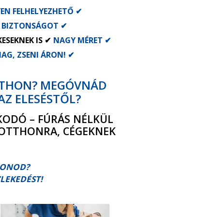
EN FELHELYEZHETŐ ✔
A BIZTONSÁGOT ✔
ESEKNEK IS ✔
NAGY MÉRET ✔
AG, ZSENI ÁRON! ✔
TTHON? MEGÓVNÁD
AZ ELESÉSTŐL?
ODÓ – FÚRÁS NÉLKÜL
 OTTHONRA, CÉGEKNEK
HONOD?
LEKEDÉST!