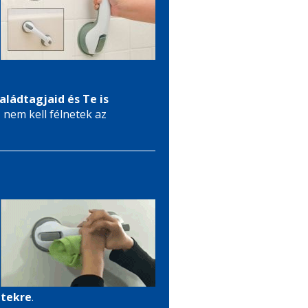
aládtagjaid és Te is
,
nem kell félnetek az
etekre
.