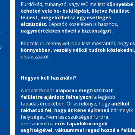
Fürdőkád, zuhanyzó, vagy WC mellett
könnyebbé
teheted vele be- és kilépést, illetve felállást,
leülést, megelőzhetsz egy esetleges
elcsúszást.
Lépcsők közelében is hasznos,
nagymértékben növeli a biztonságot.
t
Képzeld el, mennyivel jobb lesz mostantól, hogy
cs
ő
könnyebben, veszély nélkül tudtok közlekedni
elcsúszástól.
Hogyan kell használni?
A kapaszkodót
alaposan megtisztított
felületre ajánlott felhelyezni
a legjobb
tapadás érdekében. Óriási előnye, hogy
anélkül
m
rakhatod fel, hogy át kéne építened
bármelyik
ő
helyiséget. Nem lesz szükséged fúróra,
szerszámokra:
erős tapadókorongok
segítségével, vákuummal ragad hozzá a felül