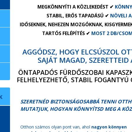
MEGKÖNNYÍTI A KÖZLEKEDÉST ✔
KÖNNY
STABIL, ERŐS TAPADÁSÚ ✔
NÖVELI 
IDŐSEKNEK, NEHEZEN MOZGÓKNAK, KISGYERMEK
TARTÓS FELÉPÍTÉS ✔
MOST 2 DB/CSOM
AGGÓDSZ, HOGY ELCSÚSZOL O
SAJÁT MAGAD, SZERETTEID 
ÖNTAPADÓS FÜRDŐSZOBAI KAPASZK
FELHELYEZHETŐ, STABIL FOGANTYÚ
K
SZERETNÉD BIZTONSÁGOSABBÁ TENNI OTT
MUTATJUK, HOGYAN KÖNNYÍTSD MEG A KÖZ
Otthon számos olyan pont van, ahol
nagyon könnyen