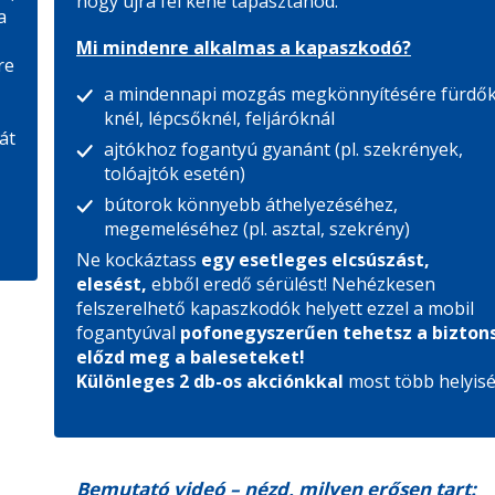
hogy újra fel kéne tapasztanod.
a
Mi mindenre alkalmas a kapaszkodó?
re
a mindennapi mozgás megkönnyítésére fürdők
knél, lépcsőknél, feljáróknál
át
ajtókhoz fogantyú gyanánt (pl. szekrények,
tolóajtók esetén)
,
bútorok könnyebb áthelyezéséhez,
megemeléséhez (pl. asztal, szekrény)
Ne kockáztass
egy esetleges elcsúszást,
elesést,
ebből eredő sérülést! Nehézkesen
felszerelhető kapaszkodók helyett ezzel a mobil
fogantyúval
pofonegyszerűen tehetsz a bizton
előzd meg a baleseteket!
Különleges 2 db-os akciónkkal
most több helyisé
Bemutató videó – nézd, milyen erősen tart: