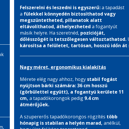
Felszerelni és leszedni is egyszerű:
a tapadást
a
fülekkel könnyedén biztosíthatod vagy
megszüntetheted, pillanatok alatt
eltávolíthatod, áthelyezheted
a fogantyút
másik helyre. Ha szeretnéd,
pozícióját,
dőlésszögét is tetszőlegesen változtathatod.
Ú
károsítsa a felületet, tartósan, hosszú időn át 
ok
Nagy méret, ergonomikus kialakítás
Mérete elég nagy ahhoz, hogy
stabil fogást
nyújtson bárki számára: 36 cm hosszú
(görbülettel együtt), a fogantyú kerülete 11
cm,
a tapadókorongok pedig
9.4 cm
átmérőjűek.
A szupererős tapadókorongos rögzítés
több
hónapig is stabilan a helyén marad,
anélkül,
m,