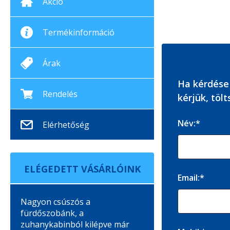
Akció
Termékinformáció
Árak
Ha kérdése
Rendelés
kérjük, tölt
Név:*
Elérhetőség
ELÉGEDETT VÁSÁRLÓINK
Email:*
Nagyon csúszós a
fürdőszobánk, a
zuhanykabinból kilépve már