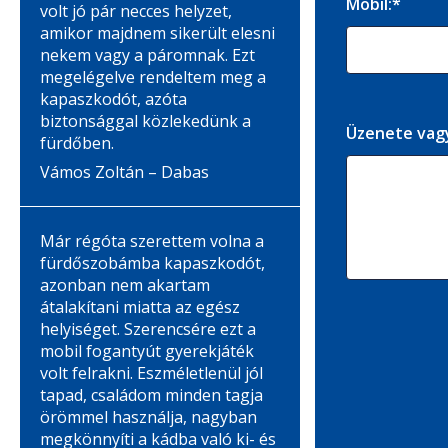
Mobil:*
volt jó pár necces helyzet,
amikor majdnem sikerült elesni
nekem vagy a páromnak. Ezt
megelégelve rendeltem meg a
kapaszkodót, azóta
biztonsággal közlekedünk a
Üzenete vag
fürdőben.
Vámos Zoltán – Dabas
Már régóta szerettem volna a
fürdőszobámba kapaszkodót,
azonban nem akartam
átalakítani miatta az egész
helyiséget. Szerencsére ezt a
mobil fogantyút gyerekjáték
volt felrakni. Eszméletlenül jól
tapad, családom minden tagja
örömmel használja, nagyban
megkönnyíti a kádba való ki- és