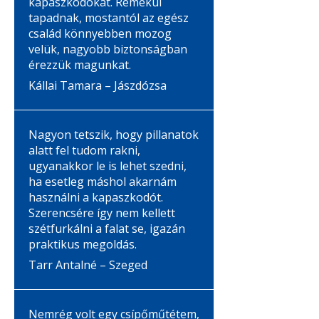
kapaszkodókat. Remekül
tapadnak, mostantól az egész
család könnyebben mozog
velük, nagyobb biztonságban
érezzük magunkat.
Kállai Tamara – Jászdózsa
Nagyon tetszik, hogy pillanatok
alatt fel tudom rakni,
ugyanakkor le is lehet szedni,
ha esetleg máshol akarnám
használni a kapaszkodót.
Szerencsére így nem kellett
szétfurkálni a falat se, igazán
praktikus megoldás.
Tarr Antalné – Szeged
Nemrég volt egy csípőműtétem,