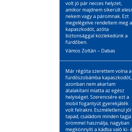
volt jó pár necces helyzet,
amikor majdnem sikerült eles
nekem vagy a páromnak. Ezt
megelégelve rendeltem meg a
kapaszkodót, azóta
biztonsággal közlekedünk a
fürdőben.
Vámos Zoltán – Dabas
Már régóta szerettem volna a
fürdőszobámba kapaszkodót,
azonban nem akartam
átalakítani miatta az egész
helyiséget. Szerencsére ezt a
mobil fogantyút gyerekjáték
volt felrakni. Eszméletlenül jól
tapad, családom minden tagja
örömmel használja, nagyban
megkönnyíti a kádba való ki- 