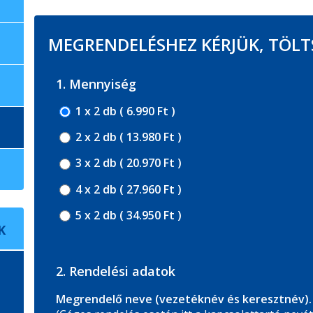
MEGRENDELÉSHEZ KÉRJÜK, TÖLTS
1. Mennyiség
1 x 2 db ( 6.990 Ft )
2 x 2 db ( 13.980 Ft )
3 x 2 db ( 20.970 Ft )
4 x 2 db ( 27.960 Ft )
5 x 2 db ( 34.950 Ft )
K
2. Rendelési adatok
Megrendelő neve (vezetéknév és keresztnév).