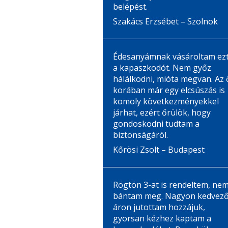
belépést.
Szakács Erzsébet – Szolnok
Édesanyámnak vásároltam ez
a kapaszkodót. Nem győz
hálálkodni, mióta megvan. Az 
korában már egy elcsúszás is
komoly következményekkel
járhat, ezért őrülök, hogy
gondoskodni tudtam a
biztonságáról.
Kőrösi Zsolt – Budapest
Rögtön 3-at is rendeltem, ne
bántam meg. Nagyon kedvez
áron jutottam hozzájuk,
gyorsan kézhez kaptam a