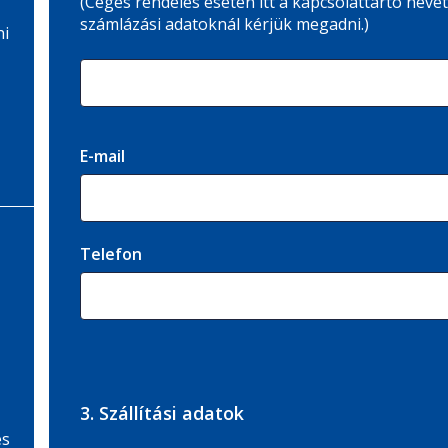
(Céges rendelés esetén itt a kapcsolattartó nevét
számlázási adatoknál kérjük megadni.)
ni
E-mail
Telefon
3. Szállítási adatok
és