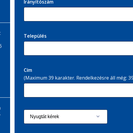
Irányítószám
t
Település
ő
Cím
(Maximum 39 karakter. Rendelkezésre áll még:
3
m
ő