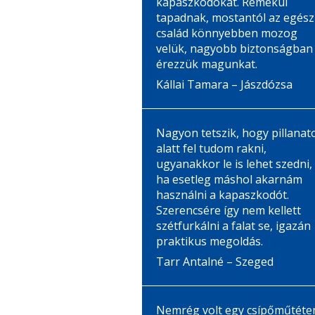
kapaszkodókat. Remekül
tapadnak, mostantól az egész
család könnyebben mozog
velük, nagyobb biztonságban
érezzük magunkat.
Kállai Tamara – Jászdózsa
Nagyon tetszik, hogy pillanat
alatt fel tudom rakni,
ugyanakkor le is lehet szedni,
ha esetleg máshol akarnám
használni a kapaszkodót.
Szerencsére így nem kellett
szétfurkálni a falat se, igazán
praktikus megoldás.
Tarr Antalné – Szeged
Nemrég volt egy csípőműtéte