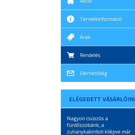
Akció
Termékinformáció
Árak
Rendelés
Elérhetőség
ELÉGEDETT VÁSÁRLÓIN
Nagyon csúszós a
fürdőszobánk, a
zuhanykabinból kilépve már