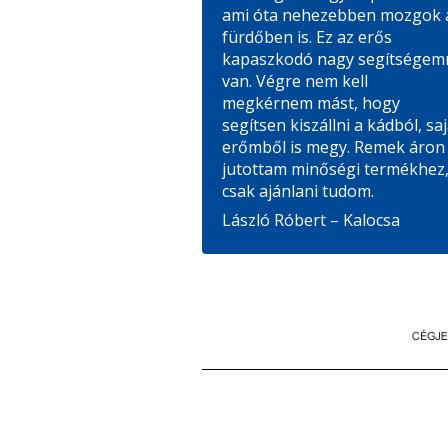
ami óta nehezebben mozgok 
fürdőben is. Ez az erős
kapaszkodó nagy segítségem
van. Végre nem kell
megkérnem mást, hogy
segítsen kiszállni a kádból, saj
erőmből is megy. Remek áron
jutottam minőségi termékhez
csak ajánlani tudom.
László Róbert – Kalocsa